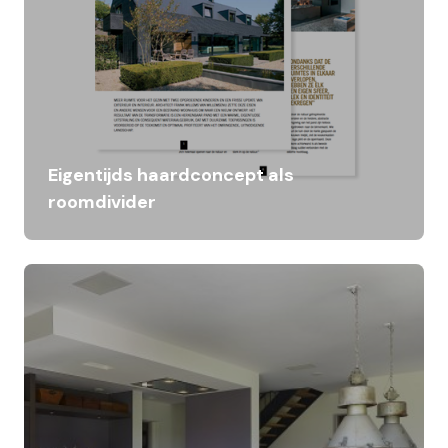
Eigentijds haardconcept als
roomdivider